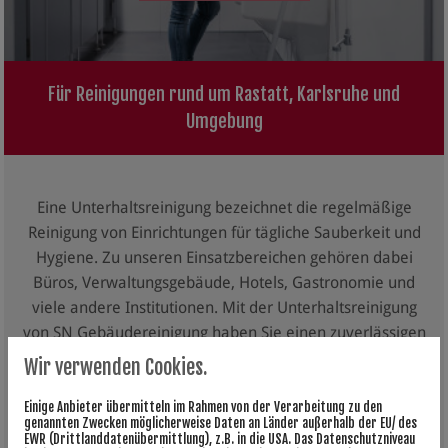
Für Reinigungen rund um Rastatt, Karlsruhe und
Umgebung
Eine Unterhaltsreinigung bezeichnet die regelmäßige
Reinigung von Einrichtungen für tägliche Sauberkeit und
Hygiene. Zu unseren Einsatzbereichen gehören dabei
Büros, Verwaltungsgebäude, Hotels, Gastronomie und
viele andere Institutionen. Mit der Unterhaltsreinigung
von SN Gebäudereinigung haben Sie einen zuverlässigen
und professionellen Partner an Ihrer Seite, der alle
Wir verwenden Cookies.
erforderlichen Reinigungsleistungen für Sie übernimmt.
Einige Anbieter übermitteln im Rahmen von der Verarbeitung zu den
genannten Zwecken möglicherweise Daten an Länder außerhalb der EU/ des
Unsere Mitarbeiter nehmen die
Reinigung der
EWR (Drittlanddatenübermittlung), z.B. in die USA. Das Datenschutzniveau