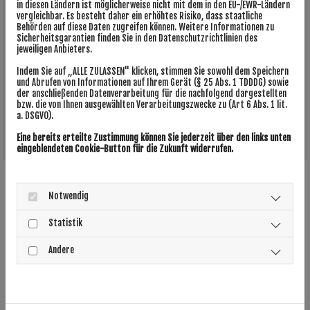
in diesen Ländern ist möglicherweise nicht mit dem in den EU-/EWR-Ländern
Innenrichtung
sehr genau, vom Säubern aller Flächen
vergleichbar. Es besteht daher ein erhöhtes Risiko, dass staatliche
bis zum Saugen oder Wischen der Fußböden. Auch das
Behörden auf diese Daten zugreifen können. Weitere Informationen zu
Sicherheitsgarantien finden Sie in den Datenschutzrichtlinien des
Leeren und Reinigen der Mülleimer und Aschenbecher
jeweiligen Anbieters.
fallen in den Aufgabenbereich der Unterhaltsreinigung
Indem Sie auf „ALLE ZULASSEN" klicken, stimmen Sie sowohl dem Speichern
von SN Gebäudereinigung aus Rastatt. Die Büroreinigung
und Abrufen von Informationen auf Ihrem Gerät (§ 25 Abs. 1 TDDDG) sowie
führen wir meist
außerhalb der Geschäftszeiten
oder
der anschließenden Datenverarbeitung für die nachfolgend dargestellten
bzw. die von Ihnen ausgewählten Verarbeitungszwecke zu (Art 6 Abs. 1 lit.
nach Absprache für Sie durch.
a. DSGVO).
Eine bereits erteilte Zustimmung können Sie jederzeit über den links unten
eingeblendeten Cookie-Button für die Zukunft widerrufen.
Unterhaltsreinigung – ein nachhaltiger
Notwendig
Service von SN Gebäudereinigung
Statistik
Unser Team von SN Gebäudereinigung kennt sich zudem
Andere
bestens mit der Säuberung der
Sanitärbereiche
aus.
Natürlich füllen wir auch Verbrauchmaterial wie
Toilettenpapier und Handtücher auf und leeren die