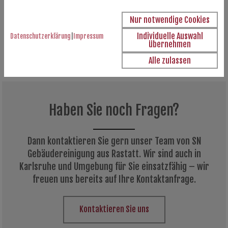
Mülleimer unter Berücksichtigung der Mülltrennung. Sie
können stets auf die verlässlichen Mitarbeiter von SN
Nur notwendige Cookies
Gebäudereinigung aus Rastatt zählen – wir sind Ihr
Individuelle Auswahl
Datenschutzerklärung
|
Impressum
übernehmen
Partner für Unterhaltsreinigungen.
Alle zulassen
Haben Sie noch Fragen?
Dann kontaktieren Sie gern unser Team von SN
Gebäudereinigung aus Rastatt. Wir sind auch in
Karlsruhe und Umgebung für Sie einsatzfähig – wir
freuen uns bereits auf Ihre Kontaktanfrage.
Kontaktieren Sie uns